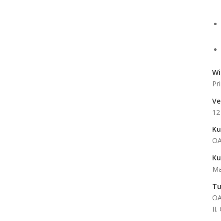
Wi
Pr
Ve
12
Ku
OA
Ku
Ma
Tu
OA
II.