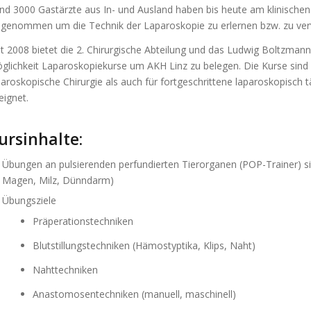
nd 3000 Gastärzte aus In- und Ausland haben bis heute am klinischen 
ilgenommen um die Technik der Laparoskopie zu erlernen bzw. zu ve
it 2008 bietet die 2. Chirurgische Abteilung und das Ludwig Boltzmann 
glichkeit Laparoskopiekurse um AKH Linz zu belegen. Die Kurse sind 
paroskopische Chirurgie als auch für fortgeschrittene laparoskopisch tä
eignet.
ursinhalte:
Übungen an pulsierenden perfundierten Tierorganen (POP-Trainer) simu
Magen, Milz, Dünndarm)
Übungsziele
Präperationstechniken
Blutstillungstechniken (Hämostyptika, Klips, Naht)
Nahttechniken
Anastomosentechniken (manuell, maschinell)