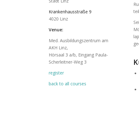
Stadt Linz
Ru
te
Krankenhausstraße 9
4020 Linz
Se
Mö
Venue:
la
Med. Ausbildungszentrum am
ge
AKH Linz,
Hörsaal 3 a/b, Eingang Paula-
K
Scherleitner-Weg 3
register
back to all courses