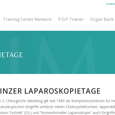
Custo
Training Center Network
P.O.P Trainer
Organ Bank
IETAGE
INZER LAPAROSKOPIETAGE
e 2. Chirurgische Abteilung gilt seit 1989 als Kompetenzzentrum für m
paroskopischen Eingriffe umfasst neben Cholezystektomien, Appendek
cision-Technik” (SIL) und “konventioneller Laparoskopie” auch Eingrif