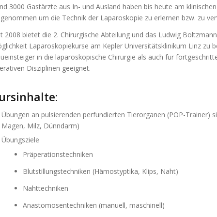
nd 3000 Gastärzte aus In- und Ausland haben bis heute am klinischen 
ilgenommen um die Technik der Laparoskopie zu erlernen bzw. zu ve
it 2008 bietet die 2. Chirurgische Abteilung und das Ludwig Boltzmann 
glichkeit Laparoskopiekurse am Kepler Universitätsklinikum Linz zu b
ueinsteiger in die laparoskopische Chirurgie als auch für fortgeschritt
erativen Disziplinen geeignet.
ursinhalte:
Übungen an pulsierenden perfundierten Tierorganen (POP-Trainer) simu
Magen, Milz, Dünndarm)
Übungsziele
Präperationstechniken
Blutstillungstechniken (Hämostyptika, Klips, Naht)
Nahttechniken
Anastomosentechniken (manuell, maschinell)