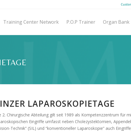
Custo
Training Center Network
P.O.P Trainer
Organ Bank
IETAGE
INZER LAPAROSKOPIETAGE
e 2. Chirurgische Abteilung gilt seit 1989 als Kompetenzzentrum für m
paroskopischen Eingriffe umfasst neben Cholezystektomien, Appendek
cision-Technik” (SIL) und “konventioneller Laparoskopie” auch Eingrif