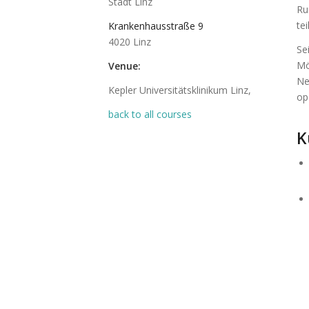
Stadt Linz
Ru
te
Krankenhausstraße 9
4020 Linz
Se
Mö
Venue:
Ne
Kepler Universitätsklinikum Linz,
op
back to all courses
K