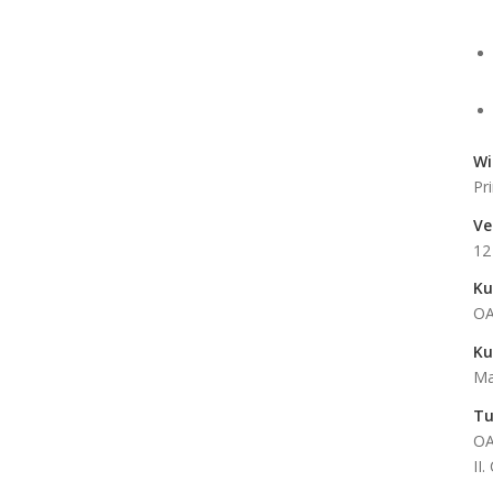
Wi
Pr
Ve
12
Ku
OA
Ku
Ma
Tu
OA
II.